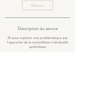
Réserver
Description du service
2h pour explorer une problématique par
l'approche de la constellation individuelle
symbolique
Coordonnées
21 Avenue d'Alfortville, Choisy-le-Roi,
France
0677107384
info@au-21.fr