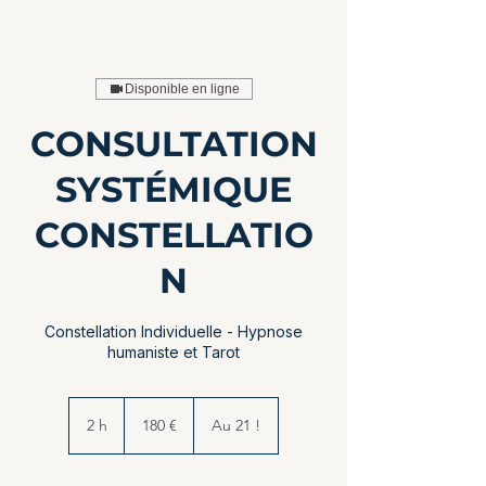
Disponible en ligne
CONSULTATION
SYSTÉMIQUE
CONSTELLATIO
N
Constellation Individuelle - Hypnose
humaniste et Tarot
180
euros
2 h
2
180 €
Au 21 !
h