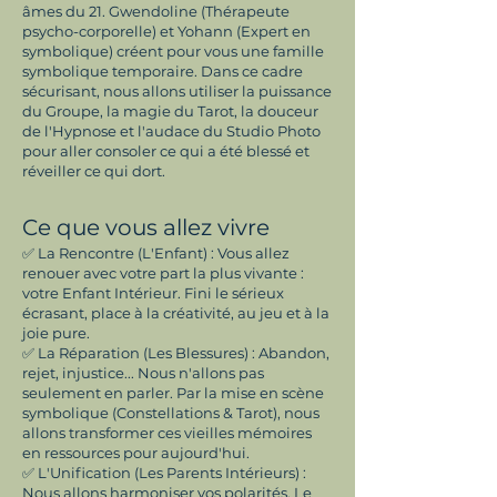
âmes du 21. Gwendoline (Thérapeute
psycho-corporelle) et Yohann (Expert en
symbolique) créent pour vous une famille
symbolique temporaire. Dans ce cadre
sécurisant, nous allons utiliser la puissance
du Groupe, la magie du Tarot, la douceur
de l'Hypnose et l'audace du Studio Photo
pour aller consoler ce qui a été blessé et
réveiller ce qui dort.
Ce que vous allez vivre
✅ La Rencontre (L'Enfant) : Vous allez
renouer avec votre part la plus vivante :
votre Enfant Intérieur. Fini le sérieux
écrasant, place à la créativité, au jeu et à la
joie pure.
✅ La Réparation (Les Blessures) : Abandon,
rejet, injustice... Nous n'allons pas
seulement en parler. Par la mise en scène
symbolique (Constellations & Tarot), nous
allons transformer ces vieilles mémoires
en ressources pour aujourd'hui.
✅ L'Unification (Les Parents Intérieurs) :
Nous allons harmoniser vos polarités. Le