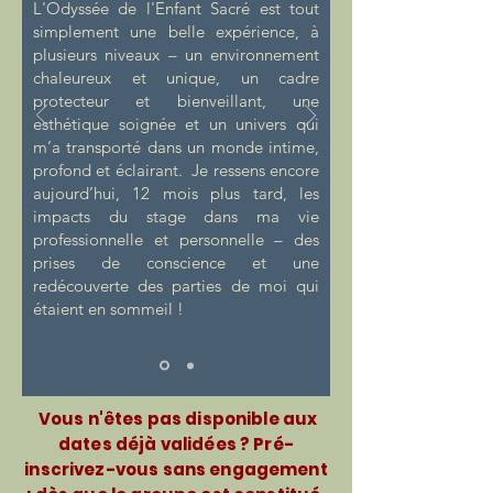
L'Odyssée de l'Enfant Sacré est tout
simplement une belle expérience, à
plusieurs niveaux – un environnement
chaleureux et unique, un cadre
protecteur et bienveillant, une
esthétique soignée et un univers qui
m’a transporté dans un monde intime,
profond et éclairant. Je ressens encore
aujourd’hui, 12 mois plus tard, les
impacts du stage dans ma vie
professionnelle et personnelle – des
prises de conscience et une
redécouverte des parties de moi qui
étaient en sommeil !
Vous n'êtes pas disponible aux
dates déjà validées ? Pré-
inscrivez-vous sans engagement