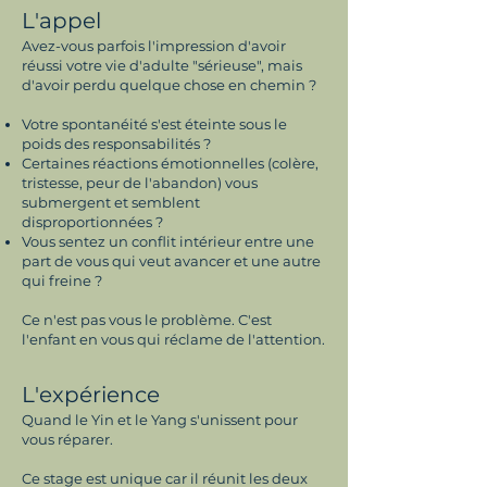
L'appel
Avez-vous parfois l'impression d'avoir
réussi votre vie d'adulte "sérieuse", mais
d'avoir perdu quelque chose en chemin ?
Votre spontanéité s'est éteinte sous le
poids des responsabilités ?
Certaines réactions émotionnelles (colère,
tristesse, peur de l'abandon) vous
submergent et semblent
disproportionnées ?
Vous sentez un conflit intérieur entre une
part de vous qui veut avancer et une autre
qui freine ?
Ce n'est pas vous le problème. C'est
l'enfant en vous qui réclame de l'attention.
L'expérience
Quand le Yin et le Yang s'unissent pour
vous réparer.
Ce stage est unique car il réunit les deux