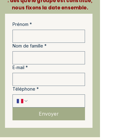
: dès que le groupe est constitué,
nous fixons la date ensemble.
Prénom
*
Nom de famille
*
E‑mail
*
Téléphone
*
Envoyer