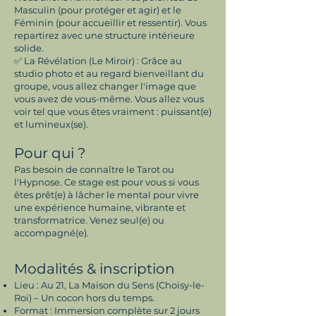
Masculin (pour protéger et agir) et le
Féminin (pour accueillir et ressentir). Vous
repartirez avec une structure intérieure
solide.
✅ La Révélation (Le Miroir) : Grâce au
studio photo et au regard bienveillant du
groupe, vous allez changer l'image que
vous avez de vous-même. Vous allez vous
voir tel que vous êtes vraiment : puissant(e)
et lumineux(se).
Pour qui ?
Pas besoin de connaître le Tarot ou
l'Hypnose. Ce stage est pour vous si vous
êtes prêt(e) à lâcher le mental pour vivre
une expérience humaine, vibrante et
transformatrice. Venez seul(e) ou
accompagné(e).
Modalités & inscription
Lieu : Au 21, La Maison du Sens (Choisy-le-
Roi) – Un cocon hors du temps.
Format : Immersion complète sur 2 jours