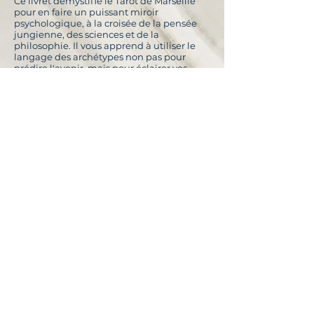
Ce livret démystifie le Tarot de Marseille
pour en faire un puissant miroir
psychologique, à la croisée de la pensée
jungienne, des sciences et de la
philosophie. Il vous apprend à utiliser le
langage des archétypes non pas pour
prédire l'avenir, mais pour éclairer vos
choix et éveiller votre conscience.