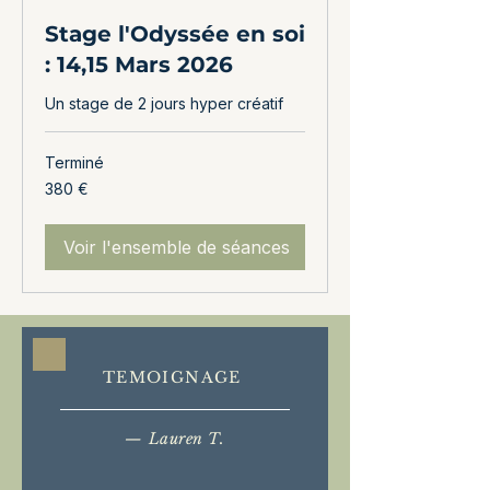
Stage l'Odyssée en soi
: 14,15 Mars 2026
Un stage de 2 jours hyper créatif
Terminé
380
380 €
euros
Voir l'ensemble de séances
TEMOIGNAGE
— Lauren T.