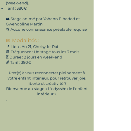
(Week-end).
Tarif : 380€
​👥 Stage animé par Yohann Elhadad et
Gwendoline Martin
🌀 Aucune connaissance préalable requise
📅 Modalités :
📍 Lieu : Au 21, Choisy-le-Roi
📆 Fréquence : Un stage tous les 3 mois
⏳ Durée : 2 jours en week-end
💰 Tarif : 380€
Prêt(e) à vous reconnecter pleinement à
votre enfant intérieur, pour retrouver joie,
liberté et créativité ?
Bienvenue au stage « L'odyssée de l'enfant
intérieur ».
.