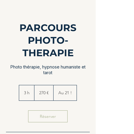
PARCOURS
PHOTO-
THERAPIE
Photo thérapie, hypnose humaniste et
tarot
270
euros
3 h
3
270 €
Au 21 !
h
Réserver