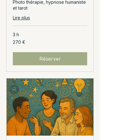
Photo thérapie, hypnose humaniste
et tarot
Lire plus
3 h
270
270 €
euros
Réserver