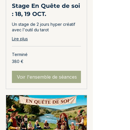
Stage En Quête de soi
: 18, 19 OCT.
Un stage de 2 jours hyper créatif
avec l'outil du tarot
Lire plus
Terminé
380
380 €
euros
Voir l'ensemble de séances