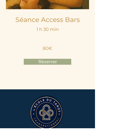
Séance Access Bars​
1 h 30 min
80€
Réserver