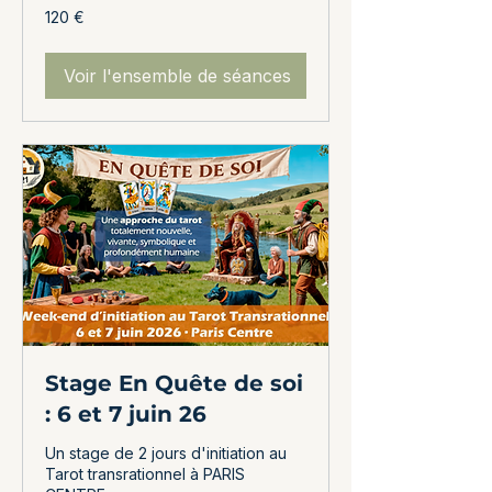
120
120 €
euros
Voir l'ensemble de séances
Stage En Quête de soi
: 6 et 7 juin 26
Un stage de 2 jours d'initiation au
Tarot transrationnel à PARIS