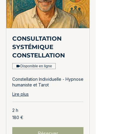
CONSULTATION
SYSTÉMIQUE
CONSTELLATION
Disponible en ligne
Constellation Individuelle - Hypnose
humaniste et Tarot
Lire plus
2 h
180
180 €
euros
Réserver