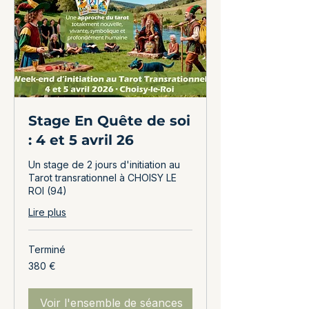
Stage En Quête de soi
: 4 et 5 avril 26
Un stage de 2 jours d'initiation au
Tarot transrationnel à CHOISY LE
ROI (94)
Lire plus
Terminé
380
380 €
euros
Voir l'ensemble de séances