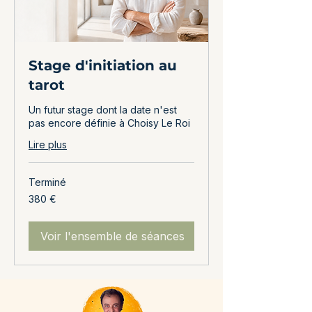
Stage d'initiation au
tarot
Un futur stage dont la date n'est
pas encore définie à Choisy Le Roi
Lire plus
Terminé
380
380 €
euros
Voir l'ensemble de séances