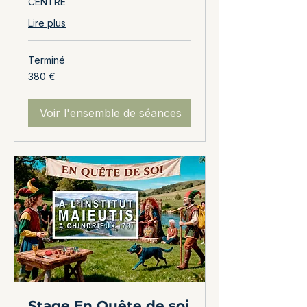
CENTRE
Lire plus
Terminé
380
380 €
euros
Voir l'ensemble de séances
Stage En Quête de soi