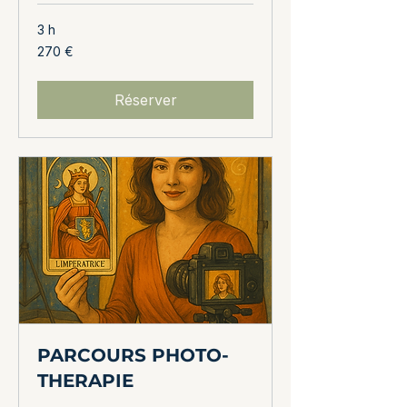
3 h
270
270 €
euros
Réserver
PARCOURS PHOTO-
THERAPIE